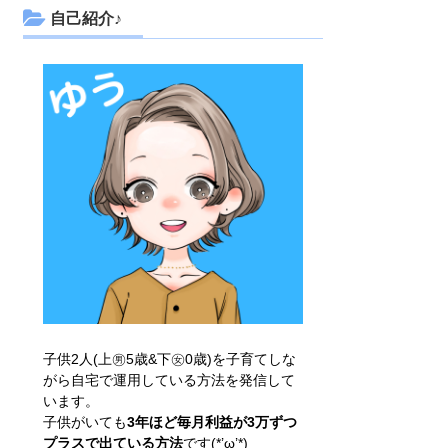
自己紹介♪
子供2人(上㊚5歳&下㊛0歳)を子育てしな
がら自宅で運用している方法を発信して
います。
子供がいても
3年ほど毎月利益が3万ずつ
プラスで出ている方法
です(*’ω’*)