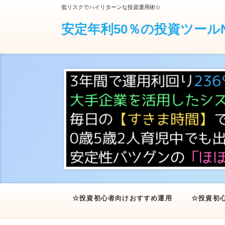
低リスクでハイリターンな投資運用術☆
安定年利50％の投資ツールN
☆投資初心者向けおすすめ運用★
☆投資初