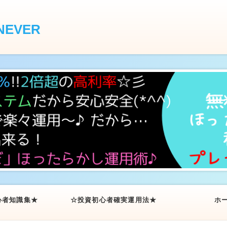
EVER
心者知識集★
☆投資初心者確実運用法★
ホ