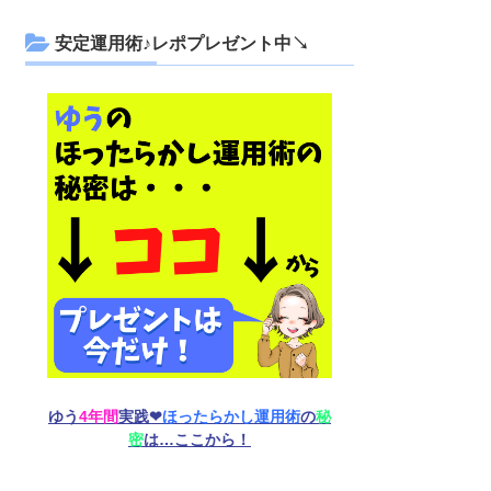
安定運用術♪レポプレゼント中↘
ゆう
4年間
実践❤︎
ほったらかし運用術
の
秘
密
は…ここから！