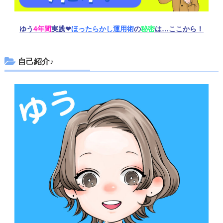
ゆう
4年間
実践❤︎
ほったらかし運用術
の
秘密
は…ここから！
自己紹介♪