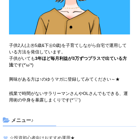
子供2人(上㊚5歳&下㊛0歳)を子育てしながら自宅で運用して
いる方法を発信しています。
子供がいても
3年ほど毎月利益が3万ずつプラスで出ている方
法
です(*’ω’*)
興味がある方は↑のゆうマガに登録してみてください～★
残業で時間がないサラリーマンさんやOLさんでもできる、運
用術の中身を暴露しまくりです(*’▽’)
メニュー♪
☆投資初心者向けおすすめ運用★