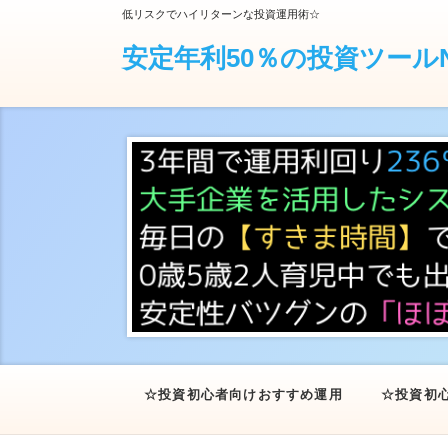
低リスクでハイリターンな投資運用術☆
安定年利50％の投資ツールN
☆投資初心者向けおすすめ運用★
☆投資初