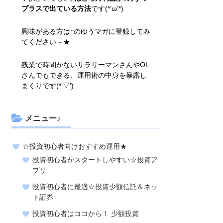
プラスで出ている方法
です(*’ω’*)
興味がある方は↑のゆうマガに登録してみ
てください～★
残業で時間がないサラリーマンさんやOL
さんでもできる、運用術の中身を暴露し
まくりです(*’▽’)
メニュー♪
☆投資初心者向けおすすめ運用★
投資初心者がスタートしやすい☆投資ア
プリ
投資初心者に最適☆投資少額信託＆ネッ
ト証券
投資初心者はココから！ 少額投資