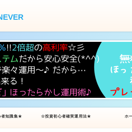
EVER
心者知識集★
☆投資初心者確実運用法★
ホ