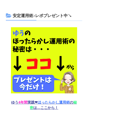
安定運用術♪レポプレゼント中↘
ゆう
4年間
実践❤︎
ほったらかし運用術
の
秘
密
は…ここから！