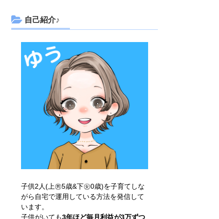
自己紹介♪
子供2人(上㊚5歳&下㊛0歳)を子育てしな
がら自宅で運用している方法を発信して
います。
子供がいても
3年ほど毎月利益が3万ずつ